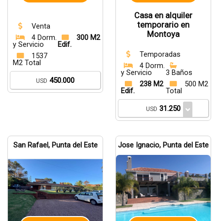
Casa en alquiler
temporario en
Venta
Montoya
4 Dorm.
300 M2
y Servicio
Edif.
Temporadas
1537
M2 Total
4 Dorm.
y Servicio
3 Baños
450.000
USD
238 M2
500 M2
Edif.
Total
31.250
USD
San Rafael, Punta del Este
Jose Ignacio, Punta del Este