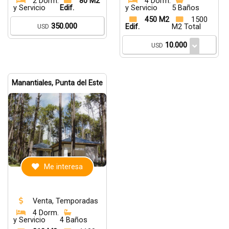
2 Dorm.
80 M2
4 Dorm.
y Servicio
Edif.
y Servicio
5 Baños
450 M2
1500
350.000
USD
Edif.
M2 Total
10.000
USD
Manantiales, Punta del Este
Me interesa
Venta, Temporadas
4 Dorm.
y Servicio
4 Baños