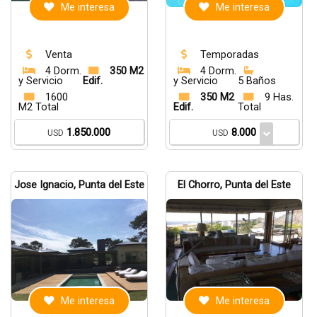
Me interesa
Me interesa
Venta
Temporadas
4 Dorm.
350 M2
4 Dorm.
y Servicio
Edif.
y Servicio
5 Baños
1600
350 M2
9 Has.
M2 Total
Edif.
Total
1.850.000
8.000
USD
USD
Jose Ignacio, Punta del Este
El Chorro, Punta del Este
Me interesa
Me interesa