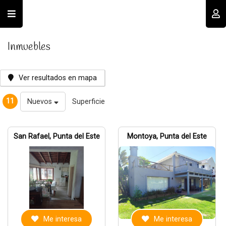
Usuario
Inmuebles
Ver resultados en mapa
11
Nuevos
Superficie
Recordar datos
San Rafael, Punta del Este
Montoya, Punta del Este
INGRESAR
Olvidé mi clave
Registro
Me interesa
Me interesa