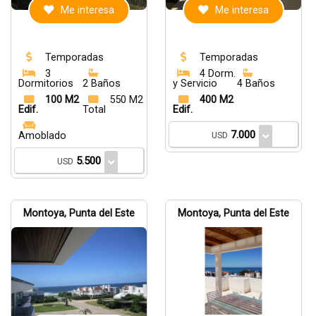
Me interesa
Me interesa
Temporadas
Temporadas
3
4 Dorm.
Dormitorios
2 Baños
y Servicio
4 Baños
100 M2
550 M2
400 M2
Edif.
Total
Edif.
7.000
Amoblado
USD
5.500
USD
Montoya, Punta del Este
Montoya, Punta del Este