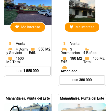
Me interesa
Me interesa
Venta
Venta
4 Dorm.
350 M2
3
y Servicio
Edif.
Dormitorios
4 Baños
1600
180 M2
400 M2
M2 Total
Edif.
Total
1.850.000
USD
Amoblado
380.000
USD
Manantiales, Punta del Este
Manantiales, Punta del Este