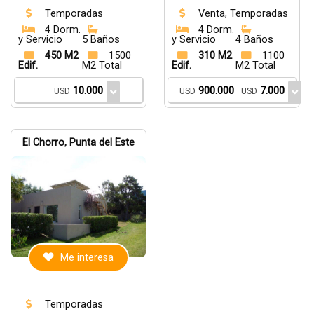
Temporadas
Venta, Temporadas
4 Dorm.
4 Dorm.
y Servicio
5 Baños
y Servicio
4 Baños
450 M2
1500
310 M2
1100
Edif.
M2 Total
Edif.
M2 Total
10.000
900.000
7.000
USD
USD
USD
El Chorro, Punta del Este
Me interesa
Temporadas