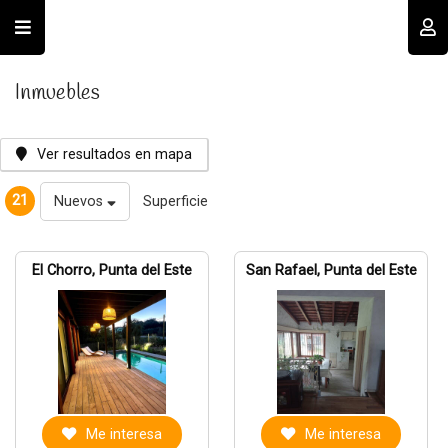
Usuario
Inmuebles
Ver resultados en mapa
21
Nuevos
Superficie
Recordar datos
El Chorro, Punta del Este
San Rafael, Punta del Este
INGRESAR
Olvidé mi clave
Registro
Me interesa
Me interesa