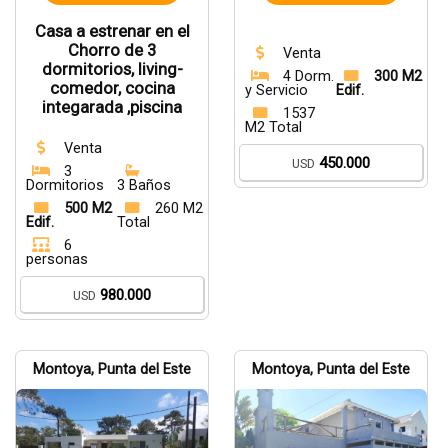
Casa a estrenar en el
Chorro de 3
Venta
dormitorios, living-
4 Dorm.
300 M2
comedor, cocina
y Servicio
Edif.
integarada ,piscina
1537
M2 Total
Venta
450.000
USD
3
Dormitorios
3 Baños
500 M2
260 M2
Edif.
Total
6
personas
980.000
USD
Montoya, Punta del Este
Montoya, Punta del Este