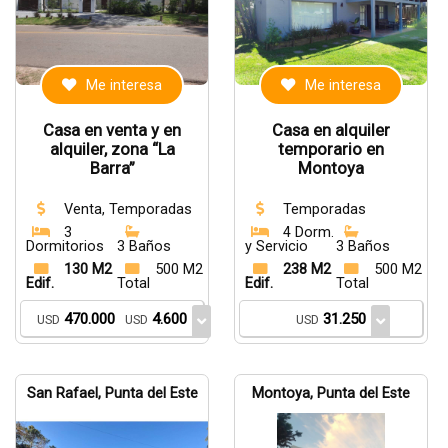
Me interesa
Me interesa
Casa en venta y en
Casa en alquiler
alquiler, zona “La
temporario en
Barra”
Montoya
Venta, Temporadas
Temporadas
3
4 Dorm.
Dormitorios
3 Baños
y Servicio
3 Baños
130 M2
500 M2
238 M2
500 M2
Edif.
Total
Edif.
Total
470.000
4.600
31.250
USD
USD
USD
San Rafael, Punta del Este
Montoya, Punta del Este