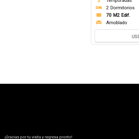
Temporadas
2 Dormitorios
70 M2 Edif.
Amoblado
US
¡Gracias por tu visita y regresa pronto!