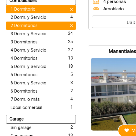
Comodidades
4 personas
Amoblado
1 Dormitorio
4
2 Dorm. y Servicio
USD
2 Dormitorios
34
3 Dorm. y Servicio
25
3 Dormitorios
27
4 Dorm. y Servicio
Manantiales
13
4 Dormitorios
18
5 Dorm. y Servicio
5
5 Dormitorios
3
6 Dorm. y Servicio
2
6 Dormitorios
4
7 Dorm. o más
1
Local comercial
Garage
2
Sin garage
Me
13
Con garage