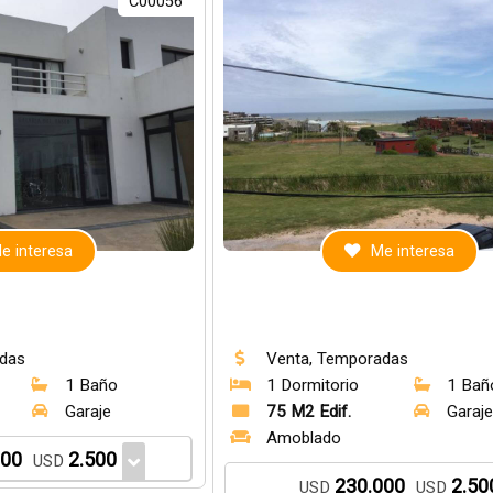
C00056
e interesa
Me interesa
adas
Venta, Temporadas
1 Baño
1 Dormitorio
1 Bañ
Garaje
75 M2 Edif.
Garaj
Amoblado
000
2.500
USD
230.000
2.50
USD
USD