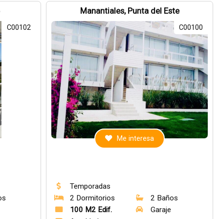
e
Manantiales, Punta del Este
C00102
C00100
Me interesa
Temporadas
os
2 Dormitorios
2 Baños
100 M2 Edif.
Garaje