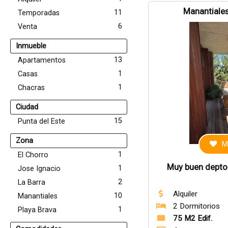
Manantiales
11
Temporadas
6
Venta
Inmueble
13
Apartamentos
1
Casas
1
Chacras
Ciudad
15
Punta del Este
Zona
M
1
El Chorro
Muy buen depto p
1
Jose Ignacio
2
La Barra
Alquiler
10
Manantiales
2 Dormitorios
1
Playa Brava
75 M2 Edif.