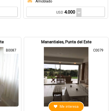
Amoblado
4.000
USD
ste
Manantiales, Punta del Este
B0087
C0079
Me interesa