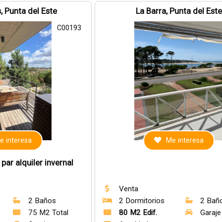
, Punta del Este
La Barra, Punta del Est
C00193
e interesa
Me interesa
ar alquiler invernal
Venta
2 Baños
2 Dormitorios
2 Bañ
75 M2 Total
80 M2 Edif.
Garaje