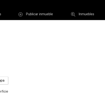
s
Publicar inmueble
Inmuebles
Usuario
INGR
Re
i clave
Registro
apa
rficie