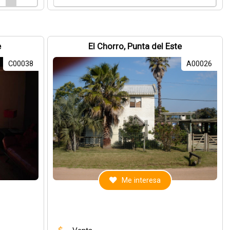
e
El Chorro, Punta del Este
C00038
A00026
Me interesa