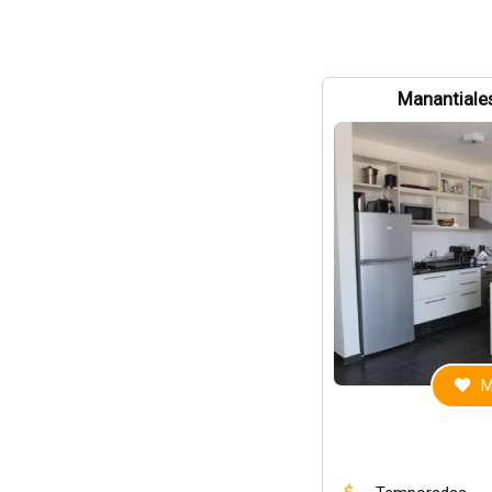
Manantiales
M