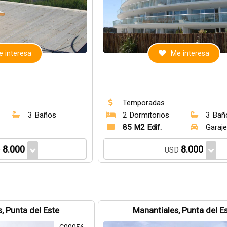
 interesa
Me interesa
Temporadas
3 Baños
2 Dormitorios
3 Bañ
85 M2 Edif.
Garaj
8.000
8.000
D
USD
, Punta del Este
Manantiales, Punta del E