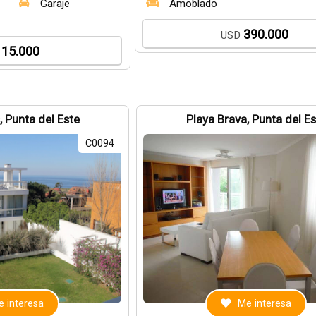
Garaje
Amoblado
390.000
USD
15.000
, Punta del Este
Playa Brava, Punta del E
C0094
 interesa
Me interesa