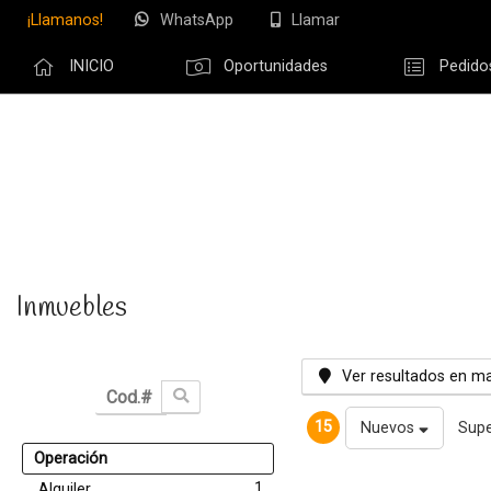
¡Llamanos!
WhatsApp
Llamar
INICIO
Oportunidades
Pedido
Olvidé m
Inmuebles
Ver resultados en m
15
Nuevos
Supe
Operación
1
Alquiler