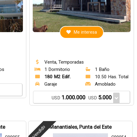
Me interesa
Venta, Temporadas
os
1 Dormitorio
1 Baño
e
180 M2 Edif.
10.50 Has. Total
Garaje
Amoblado
1.000.000
5.000
USD
USD
Vendido
ste
Manantiales, Punta del Este