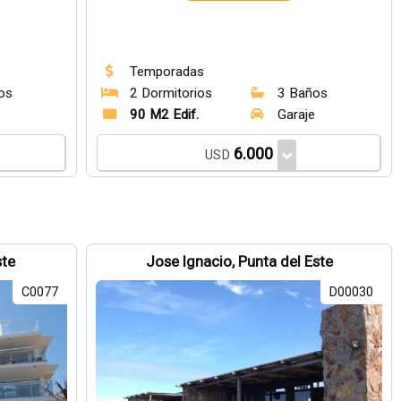
Temporadas
os
2 Dormitorios
3 Baños
90 M2 Edif.
Garaje
6.000
USD
ste
Jose Ignacio, Punta del Este
C0077
D00030