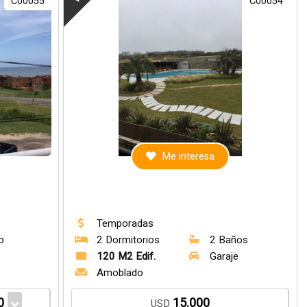
C00055
C00054
Me interesa
Temporadas
o
2 Dormitorios
2 Baños
e
120 M2 Edif.
Garaje
Amoblado
0
15.000
USD