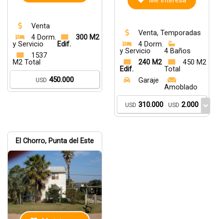
Me interesa
Venta
Venta, Temporadas
4 Dorm.
300 M2
y Servicio
Edif.
4 Dorm.
y Servicio
4 Baños
1537
M2 Total
240 M2
450 M2
Edif.
Total
450.000
USD
Garaje
Amoblado
310.000
2.000
USD
USD
El Chorro, Punta del Este