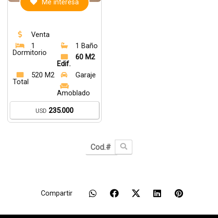
Me interesa
Venta
1
1 Baño
Dormitorio
60 M2
Edif.
520 M2
Garaje
Total
Amoblado
235.000
USD
Compartir