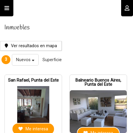
Usuario
Inmuebles
Ver resultados en mapa
3
Nuevos
Superficie
Recordar datos
San Rafael, Punta del Este
Balneario Buenos Aires,
Punta del Este
INGRESAR
Olvidé mi clave
Registro
Me interesa