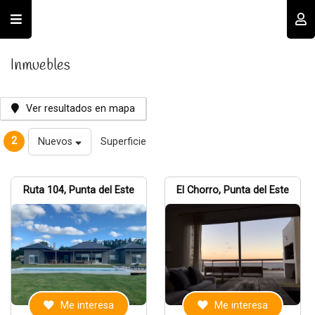
Usuario
Inmuebles
Ver resultados en mapa
2
Nuevos
Superficie
Recordar datos
Ruta 104, Punta del Este
El Chorro, Punta del Este
INGRESAR
Olvidé mi clave
Registro
Me interesa
Me interesa