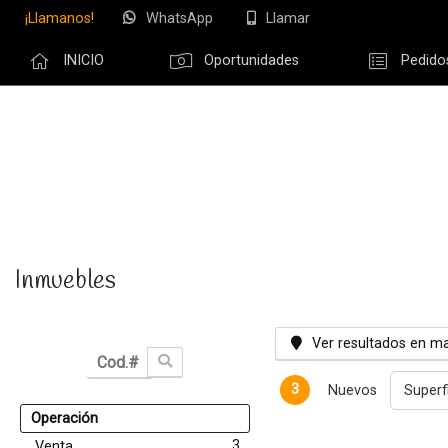
¡Llamanos!
WhatsApp
Llamar
INICIO
Oportunidades
Pedido
Olvidé m
Inmuebles
Ver resultados en m
3
Nuevos
Superf
Operación
3
Venta