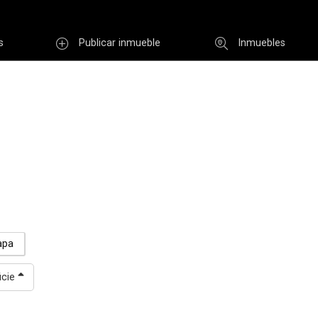
s
Publicar inmueble
Inmuebles
Usuario
INGR
Re
i clave
Registro
apa
icie