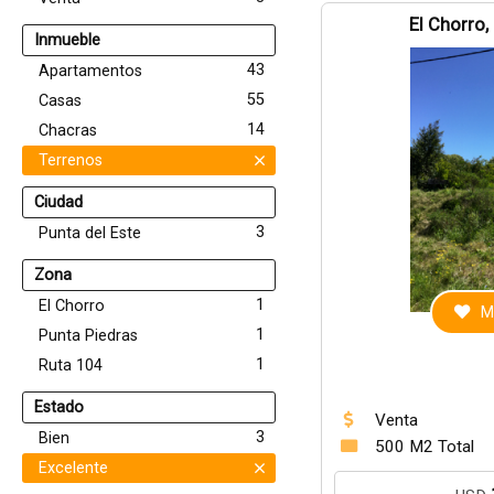
El Chorro,
Inmueble
43
Apartamentos
55
Casas
14
Chacras
Terrenos
Ciudad
3
Punta del Este
Zona
1
El Chorro
M
1
Punta Piedras
1
Ruta 104
Estado
Venta
3
Bien
500 M2 Total
Excelente