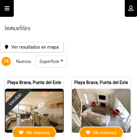
Usuario
Inmuebles
Ver resultados en mapa
14
Nuevos
Superficie
Recordar datos
Playa Brava, Punta del Este
Playa Brava, Punta del Este
Vendido
INGRESAR
Olvidé mi clave
Registro
Me interesa
Me interesa