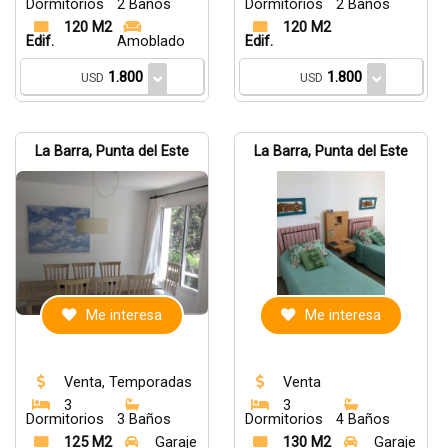
Dormitorios
2 Baños
Dormitorios
2 Baños
120 M2
120 M2
Edif.
Amoblado
Edif.
1.800
1.800
USD
USD
La Barra, Punta del Este
La Barra, Punta del Este
Me interesa
Me interesa
Venta, Temporadas
Venta
3
3
Dormitorios
3 Baños
Dormitorios
4 Baños
125 M2
Garaje
130 M2
Garaje