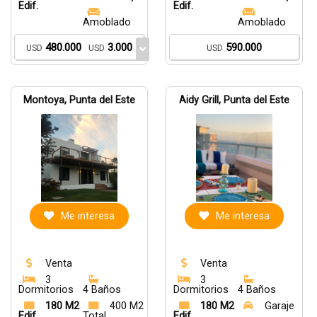
Edif.
Edif.
Amoblado
Amoblado
480.000
3.000
590.000
USD
USD
USD
Montoya, Punta del Este
Aidy Grill, Punta del Este
Me interesa
Me interesa
Venta
Venta
3
3
Dormitorios
4 Baños
Dormitorios
4 Baños
180 M2
400 M2
180 M2
Garaje
Edif.
Total
Edif.