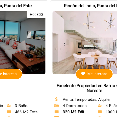
, Punta del Este
Rincón del Indio, Punta del
A00300
e interesa
Me interesa
Excelente Propiedad en Barrio
Noreste
Venta, Temporadas, Alquiler
io
3 Baños
4 Dormitorios
4 Bañ
466 M2 Total
320 M2 Edif.
1000 