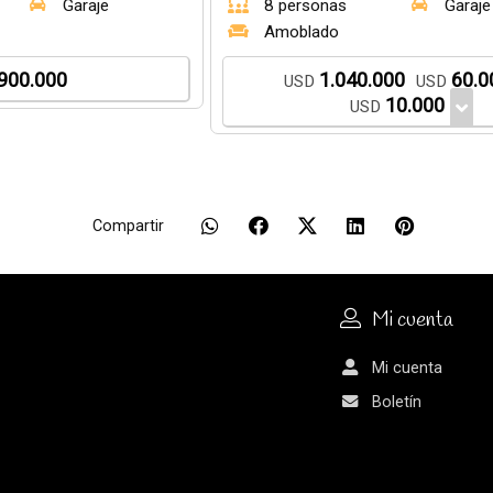
Garaje
8 personas
Garaje
Amoblado
900.000
1.040.000
60.0
USD
USD
10.000
USD
Compartir
Mi cuenta
Mi cuenta
Boletín