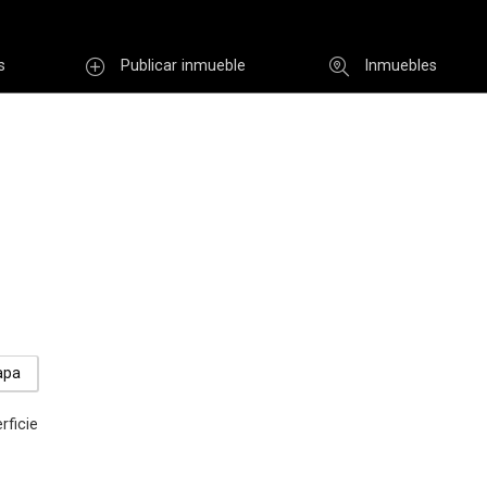
s
Publicar inmueble
Inmuebles
Usuario
INGR
Re
i clave
Registro
apa
rficie