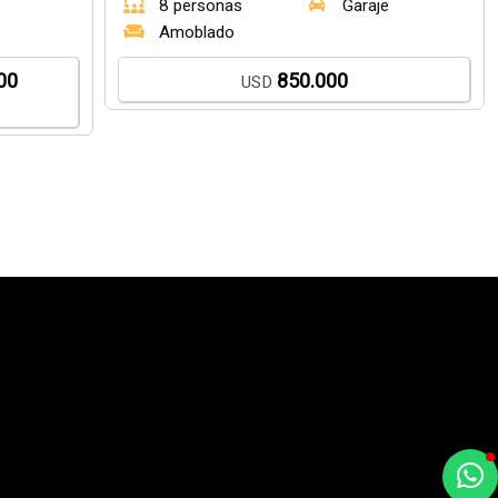
8 personas
Garaje
Amoblado
00
850.000
USD
a