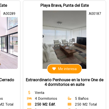
 Este
Playa Brava, Punta del Este
A00289
A00187
Me interesa
 Cerrado
Extraordinario Penhouse en la torre One de
4 dormitorios en suite
Venta
os
4 Dormitorios
5 Baños
M2 Total
250 M2 Edif.
250 M2 Total