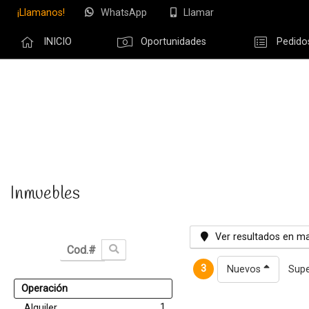
¡Llamanos!
WhatsApp
Llamar
INICIO
Oportunidades
Pedido
Olvidé m
Inmuebles
Ver resultados en m
3
Nuevos
Supe
Operación
1
Alquiler