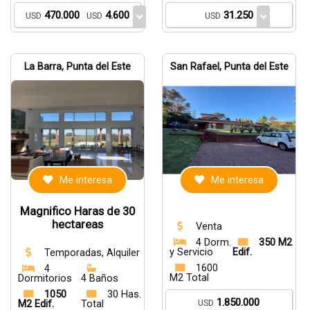
470.000
4.600
31.250
USD
USD
USD
La Barra, Punta del Este
San Rafael, Punta del Este
Me interesa
Me interesa
Magnifico Haras de 30
hectareas
Venta
4 Dorm.
350 M2
y Servicio
Edif.
Temporadas, Alquiler
1600
4
M2 Total
Dormitorios
4 Baños
1050
30 Has.
1.850.000
USD
M2 Edif.
Total