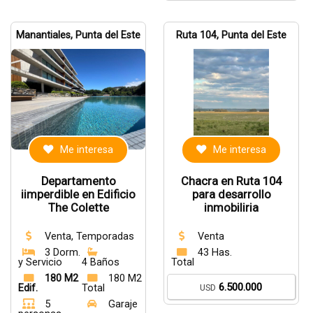
Manantiales, Punta del Este
Ruta 104, Punta del Este
Me interesa
Me interesa
Departamento
Chacra en Ruta 104
iimperdible en Edificio
para desarrollo
The Colette
inmobiliria
Venta, Temporadas
Venta
3 Dorm.
43 Has.
y Servicio
4 Baños
Total
180 M2
180 M2
6.500.000
Edif.
Total
USD
5
Garaje