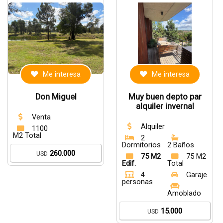
Me interesa
Me interesa
Don Miguel
Muy buen depto par
alquiler invernal
Venta
Alquiler
1100
M2 Total
2
Dormitorios
2 Baños
260.000
USD
75 M2
75 M2
Edif.
Total
4
Garaje
personas
Amoblado
15.000
USD