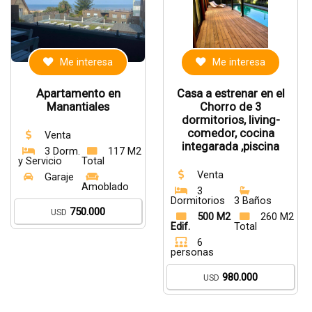
Me interesa
Me interesa
Apartamento en
Casa a estrenar en el
Manantiales
Chorro de 3
dormitorios, living-
comedor, cocina
Venta
integarada ,piscina
3 Dorm.
117 M2
y Servicio
Total
Venta
Garaje
Amoblado
3
Dormitorios
3 Baños
750.000
USD
500 M2
260 M2
Edif.
Total
6
personas
980.000
USD