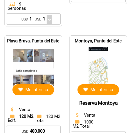
9
personas
1
1
USD
USD
Playa Brava, Punta del Este
Montoya, Punta del Este
Me interesa
Me interesa
Reserva Montoya
Venta
Venta
120 M2
120 M2
Edif.
Total
1000
M2 Total
480.000
USD