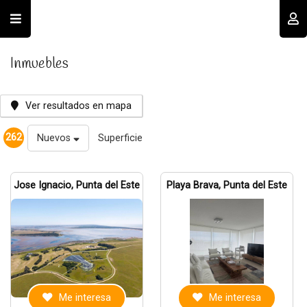
Usuario
Inmuebles
Ver resultados en mapa
262
Nuevos
Superficie
Recordar datos
Jose Ignacio, Punta del Este
Playa Brava, Punta del Este
INGRESAR
Olvidé mi clave
Registro
Me interesa
Me interesa