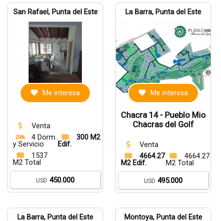
San Rafael, Punta del Este
La Barra, Punta del Este
Me interesa
Me interesa
Chacra 14 - Pueblo Mio
Chacras del Golf
Venta
4 Dorm.
300 M2
y Servicio
Edif.
Venta
1537
4664.27
4664.27
M2 Total
M2 Edif.
M2 Total
450.000
495.000
USD
USD
La Barra, Punta del Este
Montoya, Punta del Este