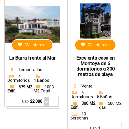
Me interesa
Me interesa
La Barra frente al Mar
Excelenta casa en
Montoya de 6
dormitorios a 300
Temporadas
metros de playa
4
Dormitorios
4 Baños
Venta
379 M2
1003
Edif.
M2 Total
6
Dormitorios
5 Baños
22.000
USD
300 M2
500 M2
Edif.
Total
10
personas
1
USD