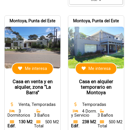
Montoya, Punta del Este
Montoya, Punta del Este
Me interesa
Me interesa
Casa en venta y en
Casa en alquiler
alquiler, zona “La
temporario en
Barra”
Montoya
Venta, Temporadas
Temporadas
3
4 Dorm.
Dormitorios
3 Baños
y Servicio
3 Baños
130 M2
500 M2
238 M2
500 M2
Edif.
Total
Edif.
Total