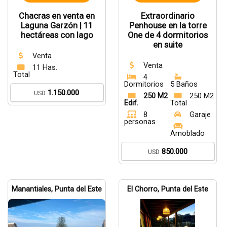
Chacras en venta en
Extraordinario
Laguna Garzón | 11
Penhouse en la torre
hectáreas con lago
One de 4 dormitorios
en suite
Venta
Venta
11 Has.
Total
4
Dormitorios
5 Baños
1.150.000
USD
250 M2
250 M2
Edif.
Total
8
Garaje
personas
Amoblado
850.000
USD
Manantiales, Punta del Este
El Chorro, Punta del Este